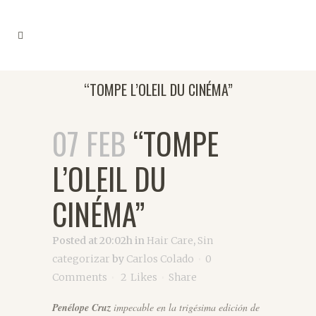
“TOMPE L’OLEIL DU CINÉMA”
07 FEB
“TOMPE
L’OLEIL DU
CINÉMA”
Posted at 20:02h
in
Hair Care
,
Sin
categorizar
by
Carlos Colado
0
Comments
2
Likes
Share
Penélope Cruz
impecable en la trigésima edición de