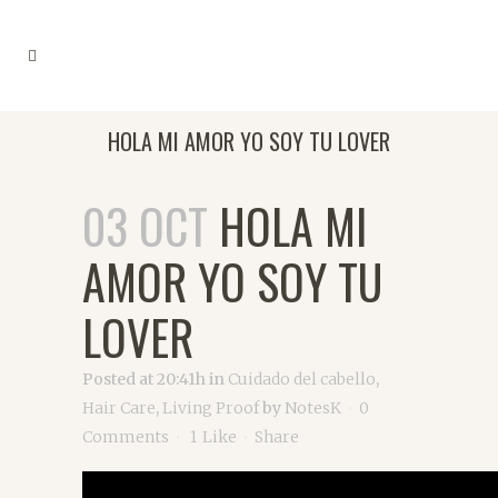
HOLA MI AMOR YO SOY TU LOVER
03 OCT
HOLA MI
AMOR YO SOY TU
LOVER
Posted at 20:41h
in
Cuidado del cabello
,
Hair Care
,
Living Proof
by
NotesK
0
Comments
1
Like
Share