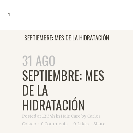
SEPTIEMBRE: MES DE LA HIDRATACIÓN
31 AGO
SEPTIEMBRE: MES
DE LA
HIDRATACIÓN
Posted at 12:34h
in
Hair Care
by
Carlos
Colado
0 Comments
0
Likes
Share