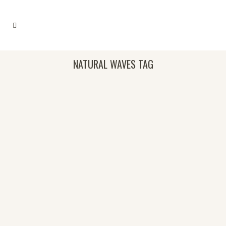
NATURAL WAVES TAG
UNA NOVIA ‘BOHO CHIC’
Hilvanando en perfecta armonía el estilo de
inspiración bohemia con un toque chic, el
'boho chic' se ha impuesto en el look
ceremonial. Cierto es que no todo el mundo
puede atreverse con él ya que, como bien es
sabido en cuestión de estilo, la personalidad
y...
27 octubre, 2018
/
0 Comments